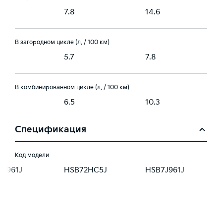
7.8
14.6
В загородном цикле (л. / 100 км)
5.7
7.8
В комбинированном цикле (л. / 100 км)
6.5
10.3
Спецификация
Код модели
8J961J
HSB72HC5J
HSB7J961J