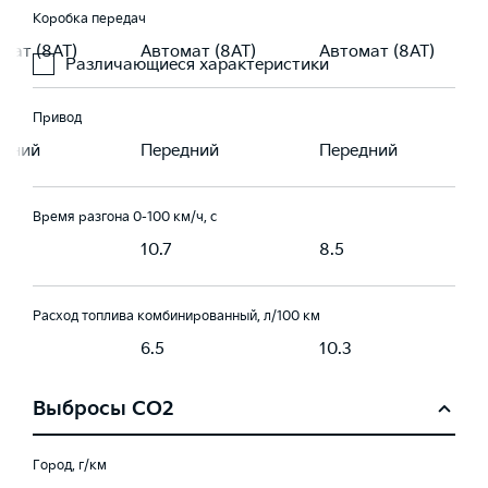
Коробка передач
мат (8AT)
Автомат (8AT)
Автомат (8AT)
Различающиеся характеристики
Привод
едний
Передний
Передний
Время разгона 0-100 км/ч, с
10.7
8.5
Расход топлива комбинированный, л/100 км
6.5
10.3
Выбросы CO2
Город, г/км