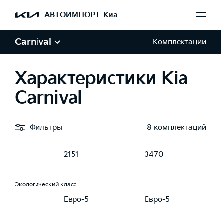
Мощность, л.с.
АВТОИМПОРТ-Киа
199
249
Carnival
Комплектации
Крутящий момент, Н·м
5
440
331.5
Характеристики Kia
Carnival
Тип топлива
ин, АИ 92-95
Дизель
Бензин, АИ 92-95
Фильтры
8 комплектаций
Рабочий объем, см3
0
2151
3470
Экологический класс
-5
Евро-5
Евро-5