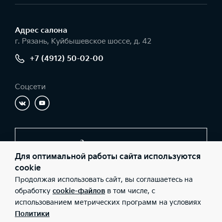
Адрес салонa
г. Рязань, Куйбышевское шоссе, д. 42
+7 (4912) 50-02-00
Соцсети
Заказать звонок
Для оптимальной работы сайта используются
cookie
Продолжая использовать сайт, вы соглашаетесь на
© 2026 Юридические лица ООО Автоимпорт-КИА (Фактический
адрес: г. Рязань, Куйбышевское шоссе, д. 42; Телефон: +7 (4912)
обработку
cookie-файлов
в том числе, с
50-02-00; ИНН: 6234084712; ОГРН: 1106234008759), ООО «Киа
использованием метрических программ на условиях
Россия и СНГ» (Фактический адрес: г.Москва, Валовая 26;
Телефон: 8 800 301 08 80; ИНН: 7728674093; ОГРН:
Политики
5087746291760) ведут деятельность на территории РФ в