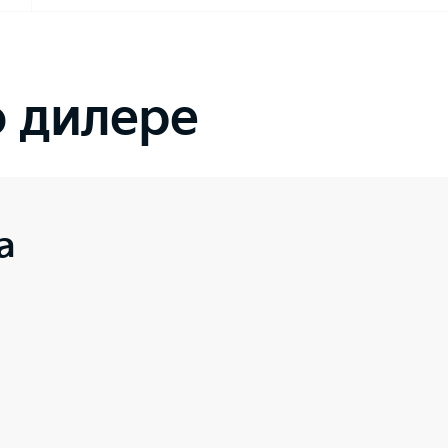
 дилере
а