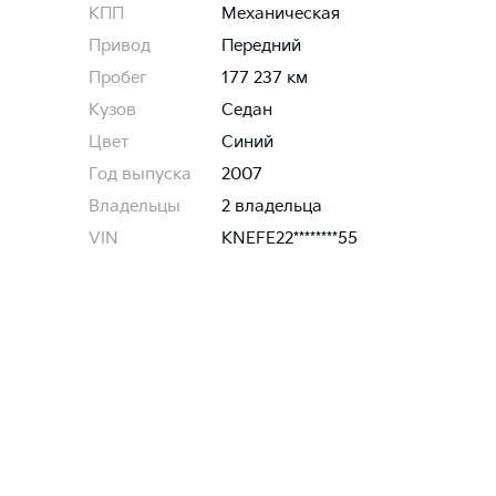
КПП
Механическая
Привод
Передний
Пробег
177 237 км
Кузов
Седан
Цвет
Синий
Год выпуска
2007
Владельцы
2 владельца
VIN
KNEFE22********55