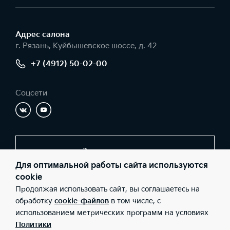
Адрес салонa
г. Рязань, Куйбышевское шоссе, д. 42
+7 (4912) 50-02-00
Соцсети
Заказать звонок
Для оптимальной работы сайта используются
cookie
Продолжая использовать сайт, вы соглашаетесь на
© 2026 Юридические лица ООО Автоимпорт-КИА (Фактический
адрес: г. Рязань, Куйбышевское шоссе, д. 42; Телефон: +7 (4912)
обработку
cookie-файлов
в том числе, с
50-02-00; ИНН: 6234084712; ОГРН: 1106234008759), ООО «Киа
использованием метрических программ на условиях
Россия и СНГ» (Фактический адрес: г.Москва, Валовая 26;
Телефон: 8 800 301 08 80; ИНН: 7728674093; ОГРН:
Политики
5087746291760) ведут деятельность на территории РФ в