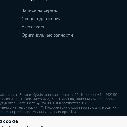
Запись на сервис
Спецпредложения
Аксессуары
Оригинальные запчасти
дрес: г. Рязань, Куйбышевское шоссе, д. 42; Телефон: +7 (4912) 50-
ссия и СНГ» (Фактический адрес: г.Москва, Валовая 26; Телефон: 8
т деятельность на территории РФ в соответствии с
учению на территории РФ. Информация о соответствующих моделях и
ловиях приобретения доступна у дилеров Kia.
я cookie
х
Карта сайта