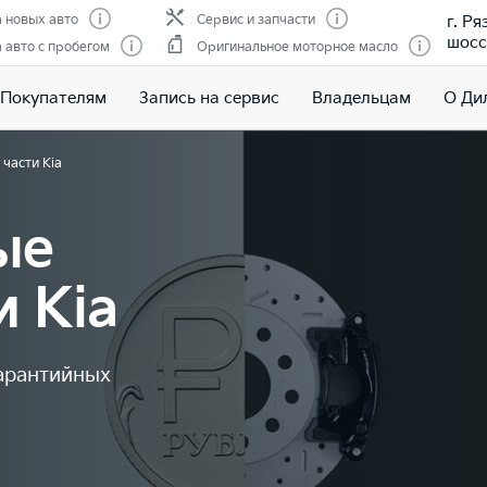
г. Р
 новых авто
Сервис и запчасти
шоссе
авто с пробегом
Оригинальное моторное масло
Покупателям
Запись на сервис
Владельцам
О Ди
части Kia
ые
и Kia
арантийных